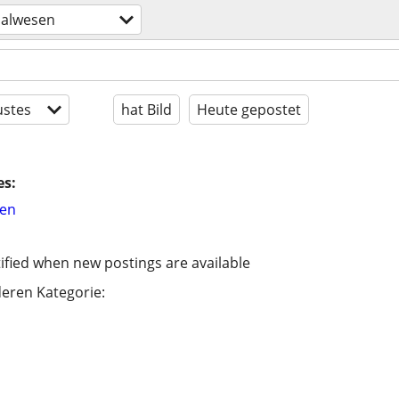
nalwesen
stes
hat Bild
Heute gepostet
es:
hen
ified when new postings are available
eren Kategorie: