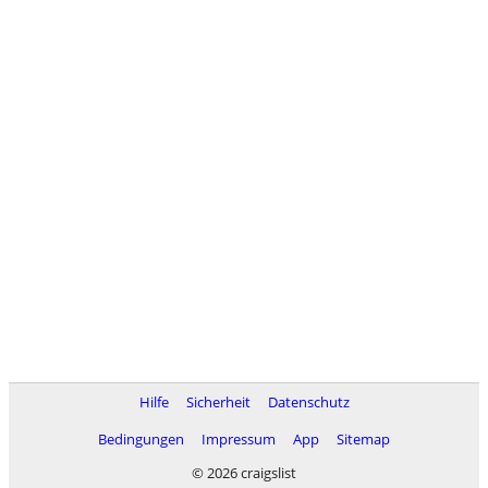
Hilfe
Sicherheit
Datenschutz
Bedingungen
Impressum
App
Sitemap
© 2026 craigslist