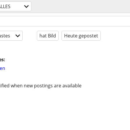
ALLES
stes
hat Bild
Heute gepostet
es:
hen
ified when new postings are available